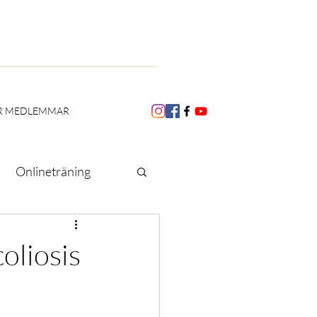
R MEDLEMMAR
Onlineträning
Utbildning
oliosis
Skoliosmånaden