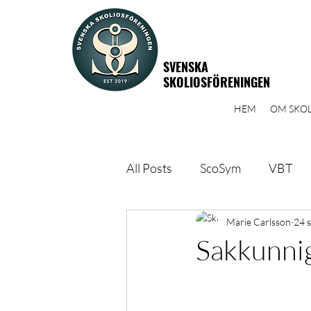
SVENSKA
SKOLIOSFÖRENINGEN
HEM
OM SKOL
All Posts
ScoSym
VBT
Yoga
Aspen trepunktsko
Marie Carlsson
24 
Sakkunnig
Årsmöte
Socialstyrelsen