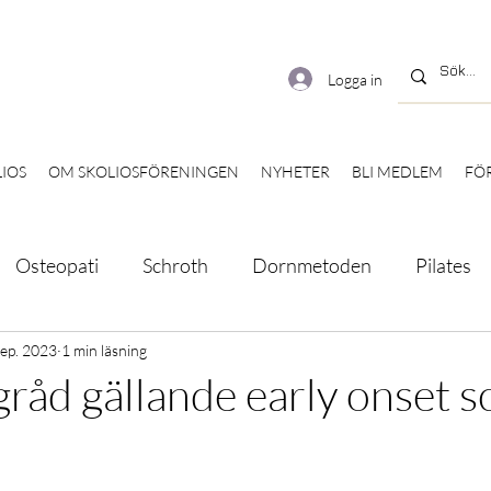
Logga in
IOS
OM SKOLIOSFÖRENINGEN
NYHETER
BLI MEDLEM
FÖ
Osteopati
Schroth
Dornmetoden
Pilates
rsett
sep. 2023
1 min läsning
Onlineföreläsning
Böcker
Broschyr
råd gällande early onset sc
Statsbidrag
Träff
Digital fika
Tävling