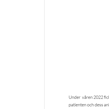
Kongress
Podd
Fysi
NSDS
Forskning
Sty
Under  våren 2022 fick
patienten och dess anh