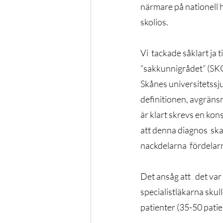
närmare på nationell h
skolios.
Vi  tackade såklart ja
”sakkunnigrådet” (SKG
Skånes universitetssju
definitionen, avgränsn
är klart skrevs en kon
att denna diagnos  sk
nackdelarna  fördelarn
Det ansåg att   det va
specialistläkarna skull
patienter (35-50 patie