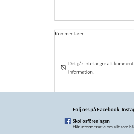
Kommentarer
Det går inte längre att komment
information.
T-shirt-tävlingen - vi har en
vinnare!
Följ oss på Facebook, Inst
Skoliosföreningen
Här informerar vi om allt som h