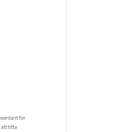
Träning
esentant för 
tt titta 