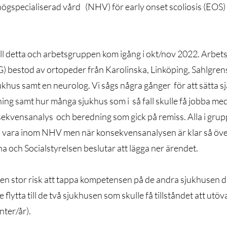
ögspecialiserad vård   (NHV) för early onset scoliosis (EOS) el
 till detta och arbetsgruppen kom igång i okt/nov 2022. Arbets
) bestod av ortopeder från Karolinska, Linköping, Sahlgren
khus samt en neurolog. Vi sågs några gånger  för att sätta sj
ing samt hur många sjukhus som i  så fall skulle få jobba med
sekvensanalys  och beredning som gick på remiss. Alla i gru
a vara inom NHV men när konsekvensanalysen är klar så öve
a och Socialstyrelsen beslutar att lägga ner ärendet.
r en stor risk att tappa kompetensen på de andra sjukhusen d
e flytta till de två sjukhusen som skulle få tillståndet att ut
nter/år).