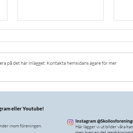
era på det här inlägget. Kontakta hemsidans ägare för mer
Vad motiverar träning
Work
juni
agram eller Youtube!
Instagram @Skoliosforenin
änder inom föreningen.
Här lägger vi ut bilder våra k
men även en del igenkänningsb