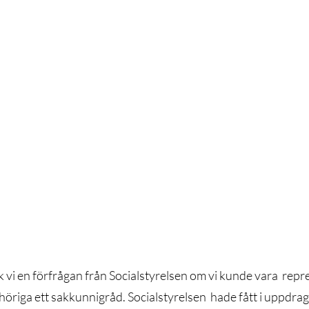
oterapi
Schrothutbildning
Personliga berättelser
relsen
 vi en förfrågan från Socialstyrelsen om vi kunde vara  repr
öriga ett sakkunnigråd. Socialstyrelsen  hade fått i uppdrag a