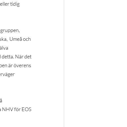
ler tidig 
gruppen,   
ska,  Umeå och 
älva 
 detta. När det 
ppen är överens 
rväger 
å 
öva NHV för EOS 