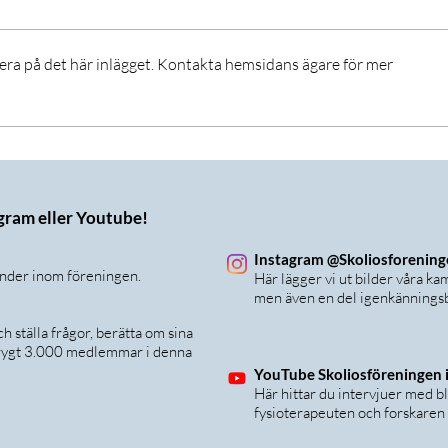
era på det här inlägget. Kontakta hemsidans ägare för mer
Vad motiverar träning
Work
juni
agram eller Youtube!
Instagram @Skoliosforenin
änder inom föreningen.
Här lägger vi ut bilder våra k
men även en del igenkänningsb
 ställa frågor, berätta om sina
 drygt 3.000 medlemmar i denna
YouTube Skoliosföreningen i
Här hittar du intervjuer med b
fysioterapeuten och forskaren