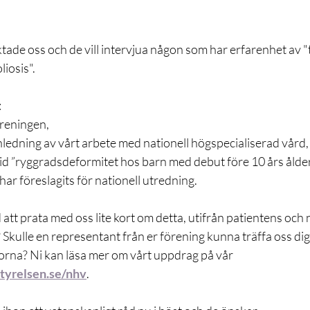
oterapi
Schrothutbildning
Personliga berättelser
tade oss och de vill intervjua någon som har erfarenhet av "t
liosis".
relsen
:
reningen,
 anledning av vårt arbete med nationell högspecialiserad vård,
id ”ryggradsdeformitet hos barn med debut före 10 års ålder
 har föreslagits för nationell utredning.
d att prata med oss lite kort om detta, utifrån patientens och
Skulle en representant från er förening kunna träffa oss dig
rna? Ni kan läsa mer om vårt uppdrag på vår 
tyrelsen.se/nhv
.