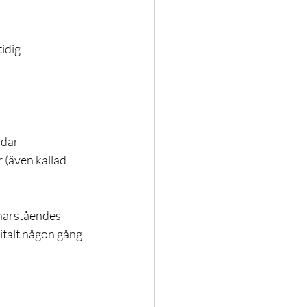
Träning
idig 
 där 
 (även kallad 
 närståendes 
italt någon gång 