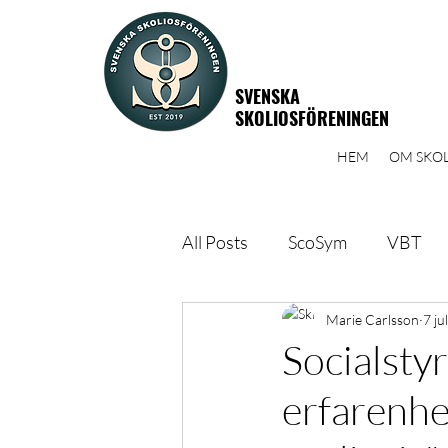
SVENSKA
SKOLIOSFÖRENINGEN
HEM
OM SKOL
All Posts
ScoSym
VBT
Yoga
Aspen trepunktsko
Marie Carlsson
7 ju
Socialsty
erfarenhet
Årsmöte
Socialstyrelsen