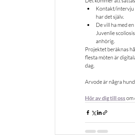
Det kommer att sättas 
Kontakt/intervju 
har det själv.
De vill ha med en
Juvenlie scoliosis
anhörig.
Projektet beräknas hål
flesta möten är digita
dag.
Arvode är några hund
Hör av dig till oss
 om 