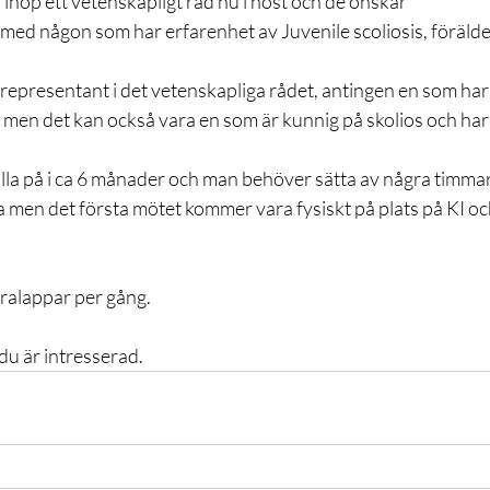
ihop ett vetenskapligt råd nu i höst och de önskar
med någon som har erfarenhet av Juvenile scoliosis, förälder
 representant i det vetenskapliga rådet, antingen en som har
 men det kan också vara en som är kunnig på skolios och har de
la på i ca 6 månader och man behöver sätta av några timmar 
la men det första mötet kommer vara fysiskt på plats på KI oc
ralappar per gång.
du är intresserad.