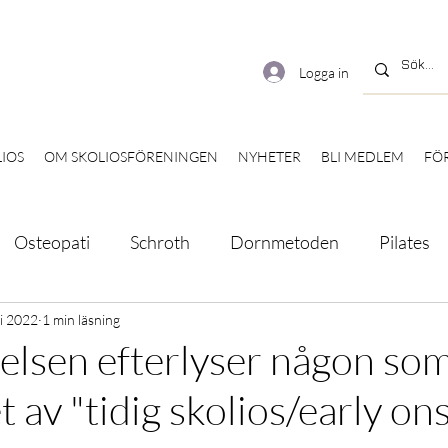
Logga in
IOS
OM SKOLIOSFÖRENINGEN
NYHETER
BLI MEDLEM
FÖ
Osteopati
Schroth
Dornmetoden
Pilates
rsett
li 2022
1 min läsning
Onlineföreläsning
Böcker
Broschyr
relsen efterlyser någon so
 av "tidig skolios/early on
Statsbidrag
Träff
Digital fika
Tävling