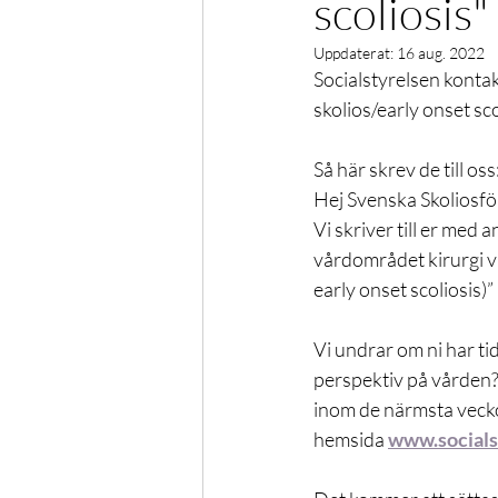
scoliosis"
Kongress
Podd
Fysi
Uppdaterat:
16 aug. 2022
Socialstyrelsen kontak
skolios/early onset sco
NSDS
Forskning
Sty
Så här skrev de till oss
Hej Svenska Skoliosfö
Vi skriver till er med
vårdområdet kirurgi v
early onset scoliosis)”
Vi undrar om ni har ti
perspektiv på vården? 
inom de närmsta vecko
hemsida 
www.socials