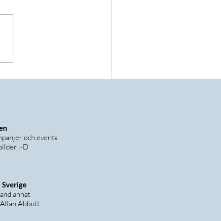
shop Scolio-Pilates 17
gen
ampanjer och events
ilder ;-D
 Sverige
land annat
 Allan Abbott