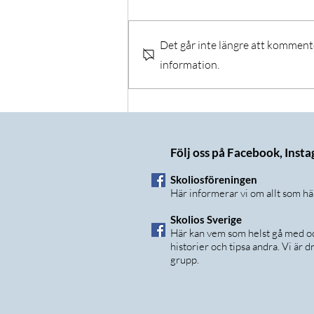
Det går inte längre att komment
information.
T-shirt-tävlingen - vi har en
vinnare!
Följ oss på Facebook, Inst
Skoliosföreningen
Här informerar vi om allt som h
Skolios Sverige
Här kan vem som helst gå med och
historier och tipsa andra. Vi är
grupp.