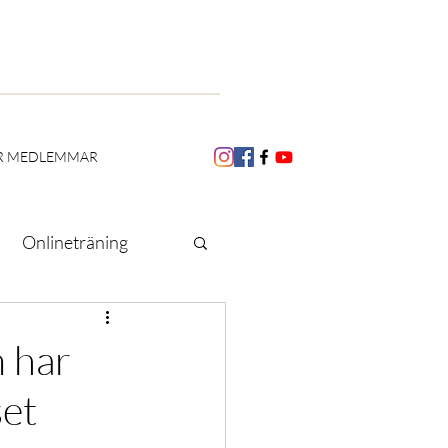
R MEDLEMMAR
Onlineträning
Utbildning
m har
set
Skoliosmånaden