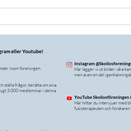
Workshop Scolio-Pilates 17
Nu bö
juni
Skol
agram eller Youtube!
Instagram @Skoliosforenin
änder inom föreningen.
Här lägger vi ut bilder våra k
men även en del igenkänningsb
 ställa frågor, berätta om sina
 drygt 3.000 medlemmar i denna
YouTube Skoliosföreningen i
Här hittar du intervjuer med b
fysioterapeuten och forskaren