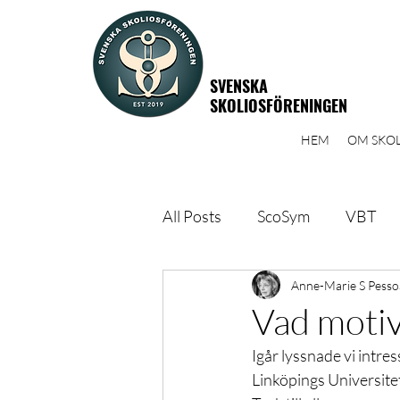
SVENSKA
SKOLIOSFÖRENINGEN
HEM
OM SKOL
All Posts
ScoSym
VBT
Yoga
Aspen trepunktsko
Anne-Marie S Pesso
Vad motiv
Igår lyssnade vi intr
Årsmöte
Socialstyrelsen
Linköpings Universite