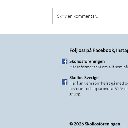
Skriv en kommentar...
T-shirt-tävlingen - vi har en
vinnare!
Följ oss på Facebook, Inst
Skoliosföreningen
Här informerar vi om allt som h
Skolios Sverige
Här kan vem som helst gå med och
historier och tipsa andra. Vi är
grupp.
© 2026 Skoliosföreningen