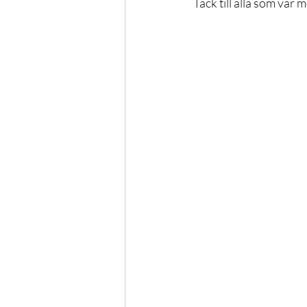
Tack till alla som var 
Kongress
Podd
Fysi
NSDS
Forskning
Sty