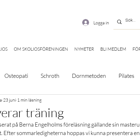
Logga in
IOS
OM SKOLIOSFÖRENINGEN
NYHETER
BLI MEDLEM
FÖ
Osteopati
Schroth
Dornmetoden
Pilates
rsett
a
23 juni
1 min läsning
Onlineföreläsning
Böcker
Broschyr
erar träning
esserat på Berna Engelholms föreläsning gällande sin masteru
Statsbidrag
Träff
Digital fika
Tävling
t. Efter sommarledigheterna hoppas vi kunna presentera en 