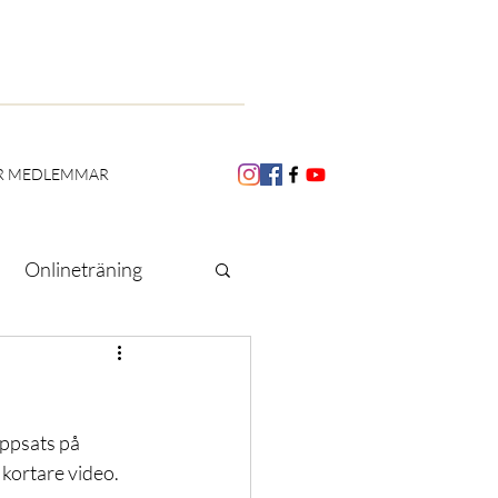
R MEDLEMMAR
Onlineträning
Utbildning
ppsats på 
Skoliosmånaden
kortare video. 