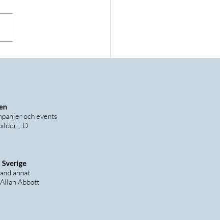
rjar Internationella
iosmånaden!
gen
ampanjer och events
ilder ;-D
 Sverige
land annat
 Allan Abbott