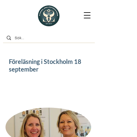
Föreläsning i Stockholm 18
september
Unik möjlighet att lära mer om Schroth-
metoden och Cheneau-Gensingenkorsetten
när Scoliofys och Dansk Skoliose Center
besöker Skoliosföreningen i Stockholm den
18:e september