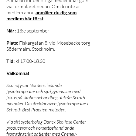
Anmälan för befintliga medlemmar görs
via formuläret nedan. Om du inte är
medlem ännu
anmäler du dig som
medlem här först
.
När:
18:e september
Plats:
Fiskargatan 8, vid Mosebacke torg
Södermalm, Stockholm.
Tid:
kl
17.00-18.30
Välkomna!
Scoliofys är Nordens ledande
fysioterapeuter och sjukgymnaster med
fokus på skoliosbehandling utifrån Scroth-
metoden. De utbildar även fysioterapeuter i
Schroth Best Practice-metoden.
Via sitt systerbolag Dansk Skoliose Center
producerar och korsettbehandlar de
framgångsrikt patienter med Cheneu-