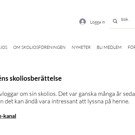
Logga in
IOS
OM SKOLIOSFÖRENINGEN
NYHETER
BLI MEDLEM
FÖ
ns skoliosberättelse
vloggar om sin skolios. Det var ganska många år sed
n det kan ändå vara intressant att lyssna på henne.
e-kanal