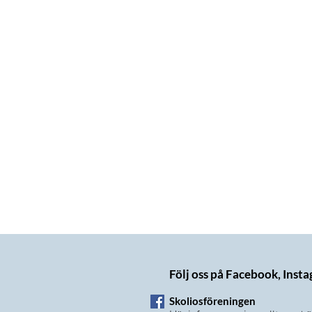
Följ oss på Facebook, Inst
Skoliosföreningen