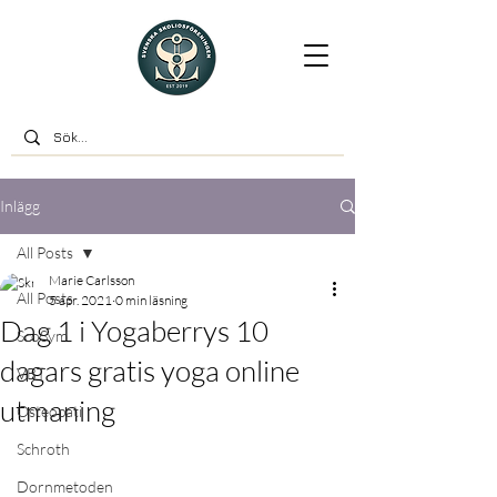
Inlägg
All Posts
Marie Carlsson
All Posts
5 apr. 2021
0 min läsning
Dag 1 i Yogaberrys 10
ScoSym
dagars gratis yoga online
VBT
utmaning
Osteopati
Schroth
Dornmetoden