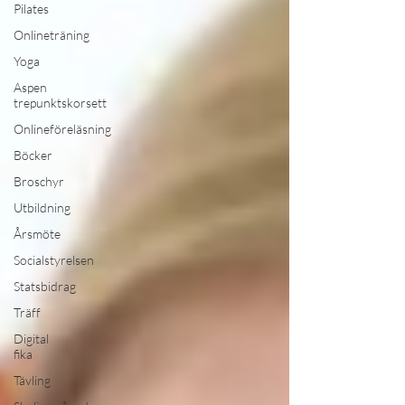
Pilates
Onlineträning
Yoga
Aspen
trepunktskorsett
Onlineföreläsning
Böcker
Broschyr
Utbildning
Årsmöte
Socialstyrelsen
Statsbidrag
Träff
Digital
fika
Tävling