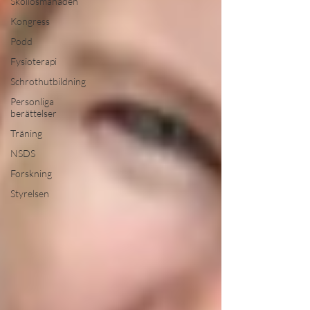
Skoliosmånaden
Kongress
Podd
Fysioterapi
Schrothutbildning
Personliga
berättelser
Träning
NSDS
Forskning
Styrelsen