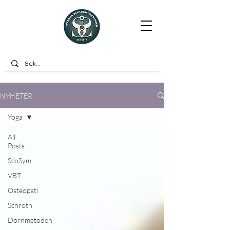
NYHETER
Yoga
All
Posts
ScoSym
VBT
Osteopati
Schroth
Dornmetoden