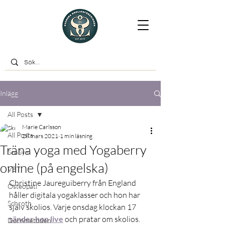
Inlägg
All Posts
Marie Carlsson
All Posts
28 mars 2021
1 min läsning
Träna yoga med Yogaberry
ScoSym
online (på engelska)
VBT
Christine Jaureguiberry från England 
Osteopati
håller digitala yogaklasser och hon har 
Schroth
själv skolios. Varje onsdag klockan 17 
sänder hon live
 och pratar om skolios. 
Dornmetoden