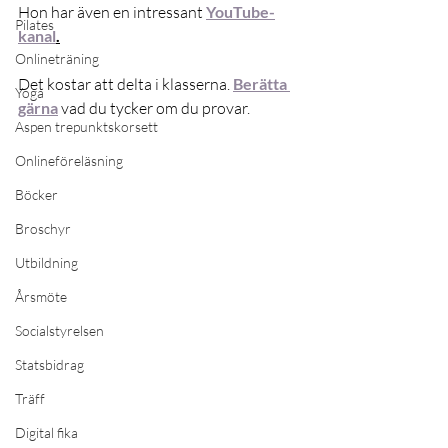
Hon har även en intressant 
YouTube-
Pilates
kanal
.
Onlineträning
Det kostar att delta i klasserna. 
Berätta 
Yoga
gärna
 vad du tycker om du provar.
Aspen trepunktskorsett
Onlineföreläsning
Böcker
Broschyr
Utbildning
Årsmöte
Socialstyrelsen
Statsbidrag
Träff
Digital fika