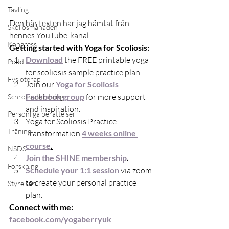
Tävling
Den här texten har jag hämtat från 
Skoliosmånaden
hennes YouTube-kanal:
Kongress
Getting started with Yoga for Scoliosis:
Download
 the FREE printable yoga 
Podd
for scoliosis sample practice plan.   
Fysioterapi
Join our 
Yoga for Scoliosis 
Facebook group
 for more support 
Schrothutbildning
and inspiration.  
Personliga berättelser
Yoga for Scoliosis Practice 
Träning
Transformatio
n 
4 weeks online 
course
.
NSDS
Join the SHINE membership
.
Forskning
Schedule your 1:1 session 
via zoom 
to create your personal practice 
Styrelsen
plan.
Connect with me:
facebook.com/yogaberryuk