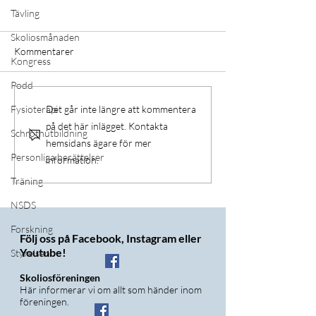
Tävling
Skoliosmånaden
Kommentarer
Kongress
Podd
Vad motiverar träning
Workshop Scolio-
Fysioterapi
Det går inte längre att kommentera
juni
på det här inlägget. Kontakta
Schrothutbildning
hemsidans ägare för mer
Personliga berättelser
information.
Träning
NSDS
Forskning
Följ oss på Facebook, Instagram eller
Youtube!
Styrelsen
Skoliosföreningen
Här informerar vi om allt som händer inom
föreningen.