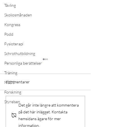
Tävling
Skoliosmånaden
Kongress
Podd
Fysioterapi
Schrothutbildning
Personliga berättelser
Träning
Kommentarer
NSDS
Forskning
Vad motiverar träning
Styrelsen
Workshop Scolio-
Det går inte längre att kommentera
juni
på det här inlägget. Kontakta
hemsidans ägare för mer
information.