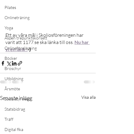
Pilates
Onlineträning
Yoga
Ett av våra mål i Skoliosföreningen har 
Aspen trepunktskorsett
varit att 1177.se ska länka till oss. 
Nu har 
Onlineföreläsning
vi en länk :
-)
Böcker
Broschyr
Utbildning
Årsmöte
Senaste inlägg
Visa alla
Socialstyrelsen
Statsbidrag
Träff
Digital fika