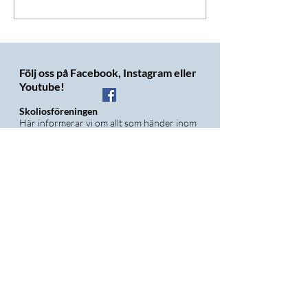
Följ oss på Facebook, Instagram eller
Youtube!
Skoliosföreningen
Här informerar vi om allt som händer inom
föreningen.
Skolios Sverige
Här kan vem som helst gå med och ställa
frågor, berätta om sina historier och tipsa
andra. Vi är drygt 3.000 medlemmar i
denna grupp.
Instagram @Skoliosforeningen
Här lägger vi ut bilder våra kampanjer och
events men även en del igenkänningsbilder
;-D