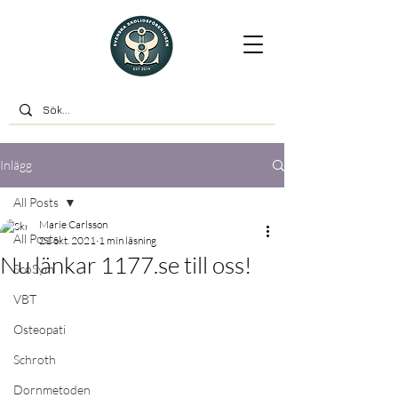
Inlägg
All Posts
Marie Carlsson
All Posts
21 okt. 2021
1 min läsning
Nu länkar 1177.se till oss!
ScoSym
VBT
Osteopati
Schroth
Dornmetoden