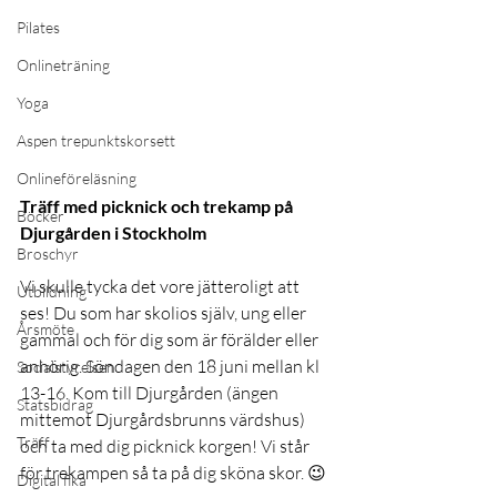
Pilates
Onlineträning
Yoga
Aspen trepunktskorsett
Onlineföreläsning
Träff med picknick och trekamp på 
Böcker
Djurgården i Stockholm 
Broschyr
Vi skulle tycka det vore jätteroligt att 
Utbildning
ses! Du som har skolios själv, ung eller 
Årsmöte
gammal och för dig som är förälder eller 
anhörig. Söndagen den 18 juni mellan kl 
Socialstyrelsen
13-16. Kom till Djurgården (ängen 
Statsbidrag
mittemot Djurgårdsbrunns värdshus) 
Träff
och ta med dig picknick korgen! Vi står 
för trekampen så ta på dig sköna skor. 😉
Digital fika