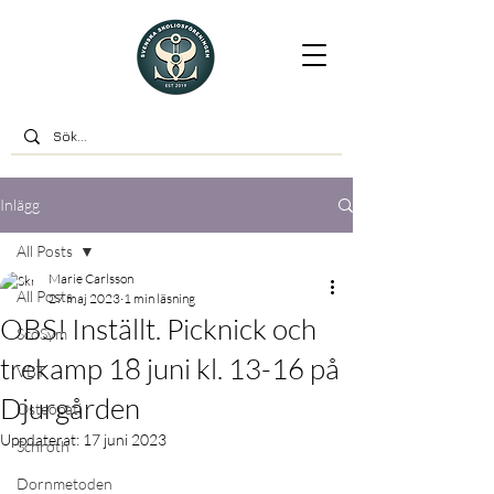
Inlägg
All Posts
Marie Carlsson
All Posts
27 maj 2023
1 min läsning
OBS! Inställt. Picknick och
ScoSym
trekamp 18 juni kl. 13-16 på
VBT
Djurgården
Osteopati
Uppdaterat:
17 juni 2023
Schroth
Dornmetoden