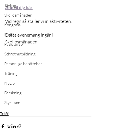
Tävling
Anmäl dig här
.
Skoliosmånaden
Vid regn så ställer vi in aktiviteten. 
Kongress
Podd
Detta evenemang ingår i 
Skoliosmånaden.
Fysioterapi
Schrothutbildning
Personliga berättelser
Träning
NSDS
Forskning
Styrelsen
Träff