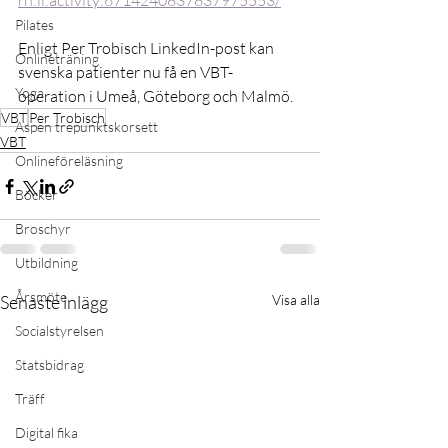
rn:li:activity:6714240837837975553/
Pilates
Enligt Per Trobisch LinkedIn-post kan 
Onlineträning
svenska patienter nu få en VBT-
Yoga
operation i Umeå, Göteborg och Malmö.
VBT
Per Trobisch
Aspen trepunktskorsett
VBT
Onlineföreläsning
Böcker
Broschyr
Utbildning
Årsmöte
Senaste inlägg
Visa alla
Socialstyrelsen
Statsbidrag
Träff
Digital fika