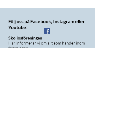
Följ oss på Facebook, Instagram eller
Youtube!
Skoliosföreningen
Här informerar vi om allt som händer inom
föreningen.
Skolios Sverige
Här kan vem som helst gå med och ställa
frågor, berätta om sina historier och tipsa
andra. Vi är drygt 3.000 medlemmar i
denna grupp.
Instagram @Skoliosforeningen
Här lägger vi ut bilder våra kampanjer och
events men även en del igenkänningsbilder
;-D