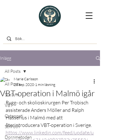
Inlägg
All Posts
Marie Carlsson
All Posts
23 sep. 2020
1 min läsning
VBT-operation i Malmö igår
ScoSym
Rygg- och skolioskirurgen Per Trobisch 
VBT
assisterade Anders Möller and Ralph 
Osteopati
Hasserius i Malmö med att 
återintroducera VBT-operation i Sverige.
Schroth
https://www.linkedin.com/feed/update/u
Dornmetoden