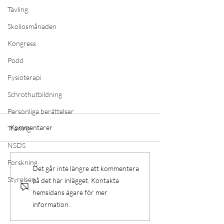
Tävling
Skoliosmånaden
Kongress
Podd
Fysioterapi
Schrothutbildning
Personliga berättelser
Norrlands universitetssjukhus först
med nytt sätt att operera skolios
Kommentarer
Träning
NSDS
Ryggsektionen vid Norrlands
universitetssjukhus blev först i Sverige
Forskning
Det går inte längre att kommentera
med att utföra en så kallad VBT-
Styrelsen
på det här inlägget. Kontakta
operation....
hemsidans ägare för mer
information.