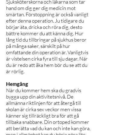
Sjuksköterskorna och läkarna som tar
hand om dig ger dig medicin mot
smärtan. Förstoppning är också vanligt
efter denna operation. Ju tidigare du
börjar äta, dricka och röra dig, desto
bättre kommer du att känna dig. Hur
lång tid du tillbringar på sjukhus beror
på många saker, särskilt på hur
omfattande din operation är. Vanligtvis
är vistelsen cirka fyra till sju dagar. När
du är redo att åka hem bör du se att du
är rörlig.
Hemgång
När du kommer hem ska du gradvis
bygga upp din aktivitetsnivå. De
allmänna riktlinjen för att återgå till
skolan är cirka sex veckor men vissa
känner sig tillräckligt bra för att gå
tillbaka snabbare. Din ortoped kommer
att berätta vad du kan och inte kan göra,
men i allmänhet kan du börja göra lite