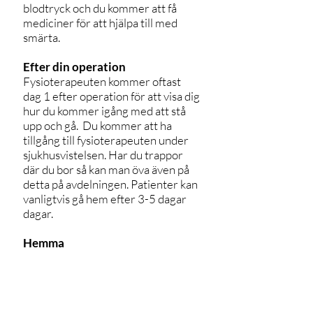
blodtryck och du kommer att få
mediciner för att hjälpa till med
smärta.
Efter din operation
Fysioterapeuten kommer oftast
dag 1 efter operation för att visa dig
hur du kommer igång med att stå
upp och gå. Du kommer att ha
tillgång till fysioterapeuten under
sjukhusvistelsen. Har du trappor
där du bor så kan man öva även på
detta på avdelningen. Patienter kan
vanligtvis gå hem efter 3-5 dagar
dagar.
Hemma
Det är bäst att åka hem med bil med
sätet lutat. Det är en bra idé att ha
en kudde som hjälper till att dämpa
när vägen är ojämn.