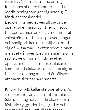
intensivvården att ta hand om dig.
Innan operationen kommer du att få
medicinering som gör dig sömnig. Du
får då anestesimedel.
Bedövningsmedlet ges till dig under
operationen så att du håller dig sövd
tills operationen är klar. Du kommer att
vakna när du är tillbaka på avdelningen
och vanligtvis kan din familj vara med
dig då. Vissa mår illa efter bedövningen
men det går över. Det finns många olika
sätt att ge dig smärtlindring efter
operationen och din anestesiläkare
kommer att diskutera detta med dig; de
flesta har obehag men det är sällsynt
att människor har svår smärta.
Kirurgi för AIS kallas steloperation. Vid
steloperation används metallimplantat
(skruvar, stag och/eller krokar) som är
fästa vid ryggraden i ryggraden och
sedan ansluts till ett eller två stag.