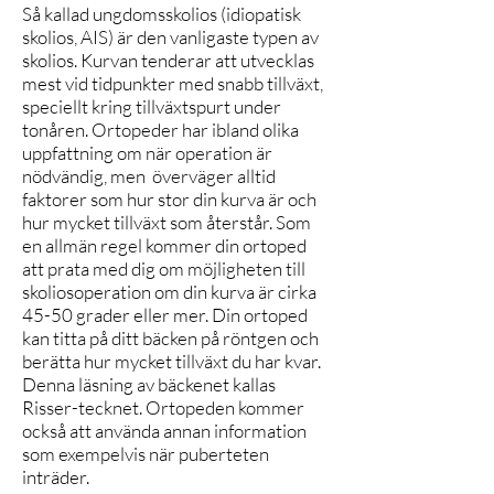
Så kallad ungdomsskolios (idiopatisk
skolios, AIS) är den vanligaste typen av
skolios. Kurvan tenderar att utvecklas
mest vid tidpunkter med snabb tillväxt,
speciellt kring tillväxtspurt under
tonåren. Ortopeder har ibland olika
uppfattning om när operation är
nödvändig, men överväger alltid
faktorer som hur stor din kurva är och
hur mycket tillväxt som återstår. Som
en allmän regel kommer din ortoped
att prata med dig om möjligheten till
skoliosoperation om din kurva är cirka
45-50 grader eller mer. Din ortoped
kan titta på ditt bäcken på röntgen och
berätta hur mycket tillväxt du har kvar.
Denna läsning av bäckenet kallas
Risser-tecknet. Ortopeden kommer
också att använda annan information
som exempelvis när puberteten
inträder.