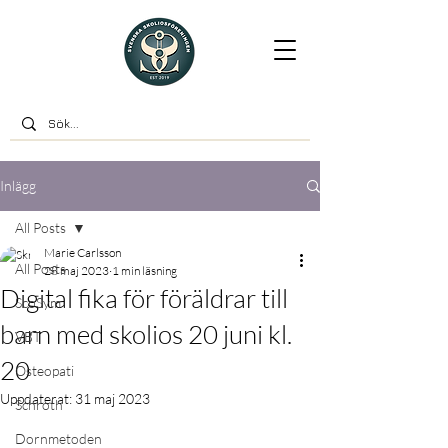
Inlägg
All Posts
Marie Carlsson
All Posts
28 maj 2023
1 min läsning
Digital fika för föräldrar till
ScoSym
barn med skolios 20 juni kl.
VBT
20
Osteopati
Uppdaterat:
31 maj 2023
Schroth
Dornmetoden