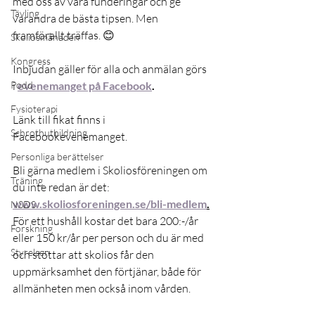
med oss av våra funderingar och ge 
Tävling
varandra de bästa tipsen. Men 
framförallt träffas. 😊 
Skoliosmånaden
Kongress
Inbjudan gäller för alla och anmälan görs 
Podd
i 
evenemanget på Facebook
.
Fysioterapi
Länk till fikat finns i 
Schrothutbildning
Facebookevenemanget. 
Personliga berättelser
Bli gärna medlem i Skoliosföreningen om 
Träning
du inte redan är det: 
www.skoliosforeningen.se/bli-medlem
.
NSDS
För ett hushåll kostar det bara 200:-/år 
Forskning
eller 150 kr/år per person och du är med 
Styrelsen
och stöttar att skolios får den 
uppmärksamhet den förtjänar, både för 
allmänheten men också inom vården. 