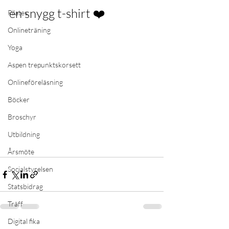
en snygg t-shirt ❤️
Pilates
Onlineträning
Yoga
Aspen trepunktskorsett
Onlineföreläsning
Böcker
Broschyr
Utbildning
Årsmöte
Socialstyrelsen
Statsbidrag
Träff
Digital fika