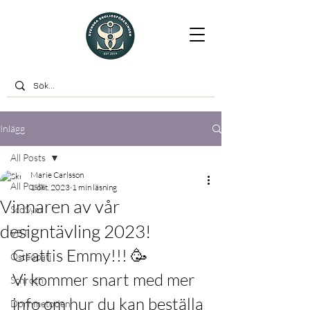
Inlägg
All Posts
Marie Carlsson
All Posts
1 okt. 2023
1 min läsning
Vinnaren av vår
ScoSym
designtävling 2023!
VBT
Grattis Emmy!!! 🥳
Osteopati
Vi kommer snart med mer 
Schroth
info om hur du kan beställa 
Dornmetoden