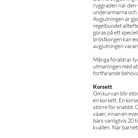
ryggraden när den v
underarmarna och t
Avgjutningen är gjor
regelbundet alltef
göras på ett speciel
bröstkorgen kan ex
avgjutningen varan
Många föräldrar tyc
utmaningen med att 
fortfarande behöva
Korsett
Om kurvan blir stö
en korsett. En korse
större för snabbt.
växer, innan en ev
bärs vanligtvis 20 
kvällen. När barnet