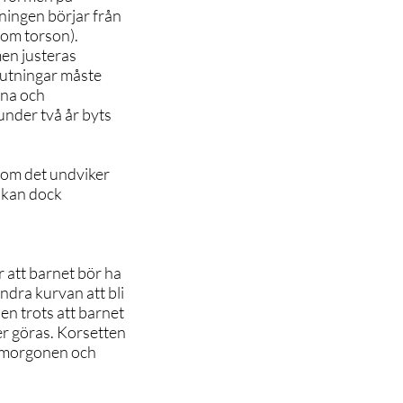
tningen börjar från
som torson).
men justeras
jutningar måste
rna och
under två år byts
rsom det undviker
t kan dock
 att barnet bör ha
indra kurvan att bli
n trots att barnet
r göras. Korsetten
på morgonen och