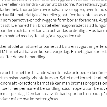
äxer eller kan hindra kurvan att bli större. Korsetten/avgju
äcker hela thorax (den övre halvan av kroppen, även känd 
d av lätt material (glasfiber eller gips). Den kan inte tas av 
ter som barnet växer och ryggens form börjar förändras. Avg
lt sätt. De har ett hål i bröstet eller magområdet så att lungo
pandera och barnet kan äta och andas ordentligt. Hos barn 
nan månad med syftet att göra ryggraden rak.
ker att det är lättare för barnet att bära en avgjutning efte
få barnet att bära en korsett varje dag. En avtagbar korset
s efter denna behandling.
rre och barnet fortfarande växer, kanske ortopeden bedömer
tt minskar vanligtvis inte kurvan. Syftet med korsett är att h
 Genom att korsettera barnet så kan man bromsa progressione
entuellt mer permanent behandling, såsom operation, behöve
timmar per dag. Den kan tas av för bad, sport och en paus 
 växer måste nya korsetter göras.