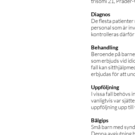
trisomi 21, Prader
Diagnos
De flesta patiente
personal som är inv
kontrolleras därför
Behandling
Beroende på barnet
som erbjuds vid idio
fall kan sitthjälpme
erbjudas för att un
Uppföljning
I vissa fall behövs
vanligtvis var sjät
uppföljning upp till 
Bålgips
Små barn med syndro
Denna avgjutning hj