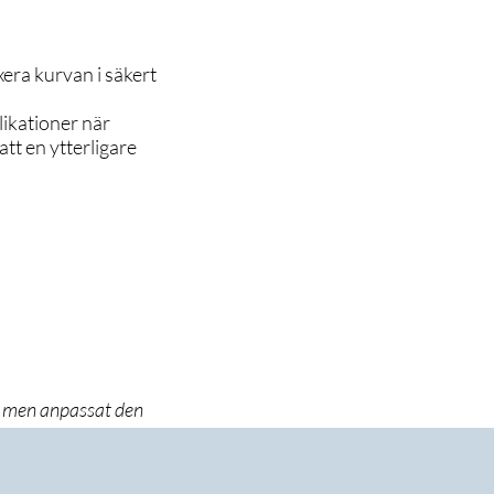
xera kurvan i säkert
ikationer när
tt en ytterligare
men anpassat den