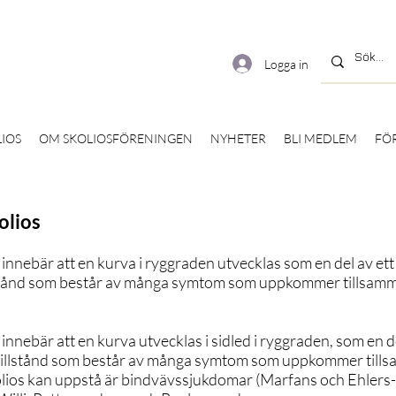
Logga in
IOS
OM SKOLIOSFÖRENINGEN
NYHETER
BLI MEDLEM
FÖ
olios
innebär att en kurva i ryggraden utvecklas som en del av et
lstånd som består av många symtom som uppkommer tillsam
innebär att en kurva utvecklas i sidled i ryggraden, som en d
 tillstånd som består av många symtom som uppkommer till
lios kan uppstå är bindvävssjukdomar (Marfans och Ehlers