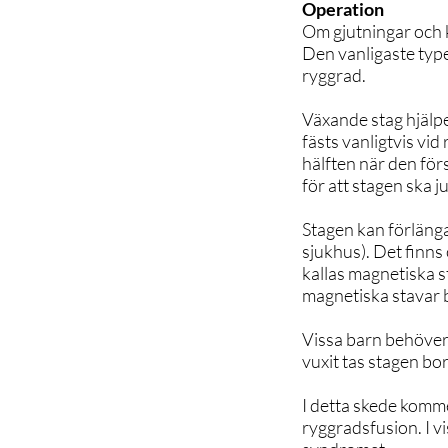
Operation
Om gjutningar och k
Den vanligaste type
ryggrad.
Växande stag hjälper
fästs vanligtvis vi
hälften när den för
för att stagen ska j
Stagen kan förlänga
sjukhus). Det finns
kallas magnetiska 
magnetiska stavar b
Vissa barn behöver 
vuxit tas stagen bor
I detta skede komme
ryggradsfusion. I vi