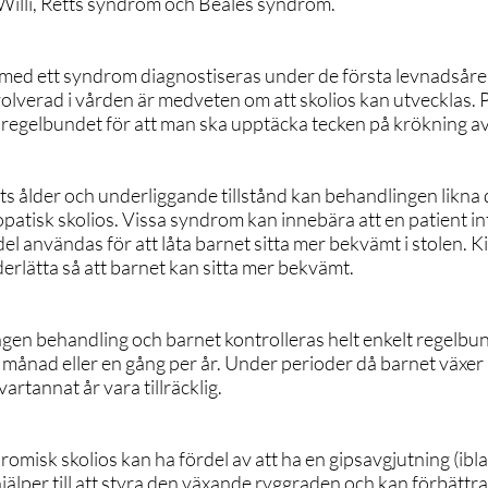
-Willi, Retts syndrom och Beales syndrom.
r med ett syndrom diagnostiseras under de första levnadsår
olverad i vården är medveten om att skolios kan utvecklas. 
 regelbundet för att man ska upptäcka tecken på krökning a
s ålder och underliggande tillstånd kan behandlingen likna
patisk skolios. Vissa syndrom kan innebära att en patient int
del användas för att låta barnet sitta mer bekvämt i stolen. K
derlätta så att barnet kan sitta mer bekvämt.
 ingen behandling och barnet kontrolleras helt enkelt regelbu
te månad eller en gång per år. Under perioder då barnet väx
vartannat år vara tillräcklig.
misk skolios kan ha fördel av att ha en gipsavgjutning (ibla
älper till att styra den växande ryggraden och kan förbättr