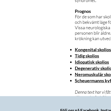
syndromet.
Prognos
För de som har skol
och bekvämt läge fö
Vissa neurologiska
personen blir äldre
krökning kan utvec
Kongenital skolio
Tidig skolios
Idiopatisk skolios
Degenerativ skoli
Neromuskulär sko
Scheuermanns ky
Denna text har vi fått
till svenska förhålla
Följ oss på Facebook, Inst