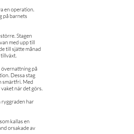
va en operation.
ag på barnets
 större. Stagen
van med upp till
e till sjätte månad
illväxt.
n övernattning på
tion. Dessa stag
h smärtfri. Med
 vaket när det görs.
ch ryggraden har
 som kallas en
stånd orsakade av