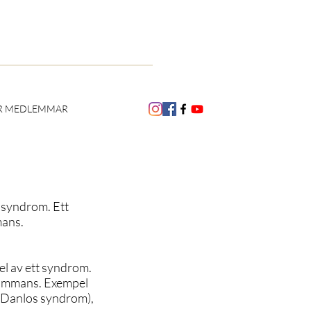
R MEDLEMMAR
t syndrom. Ett
mans.
el av ett syndrom.
sammans. Exempel
-Danlos syndrom),