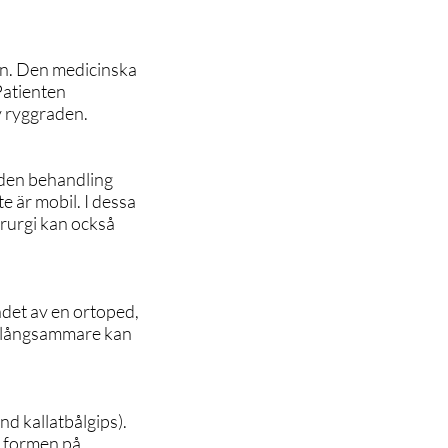
en. Den medicinska
Patienten
v ryggraden.
 den behandling
e är mobil. I dessa
irurgi kan också
ndet av en ortoped,
er långsammare kan
nd kallatbålgips).
a formen på