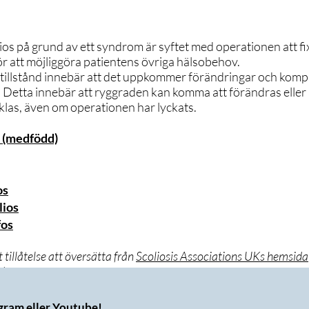
ios på grund av ett syndrom är syftet med operationen att fi
r att möjliggöra patientens övriga hälsobehov.
 tillstånd innebär att det uppkommer förändringar och kompl
. Detta innebär att ryggraden kan komma att förändras eller a
klas, även om operationen har lyckats.
s (medfödd)
os
lios
fos
 tillåtelse att översätta från
Scoliosis Associations UKs hemsida
nden.
agram eller Youtube!