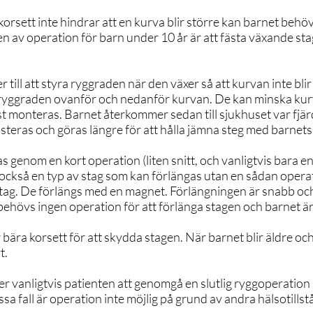
orsett inte hindrar att en kurva blir större kan barnet behö
n av operation för barn under 10 år är att fästa växande st
 till att styra ryggraden när den växer så att kurvan inte blir
d ryggraden ovanför och nedanför kurvan. De kan minska kur
st monteras. Barnet återkommer sedan till sjukhuset var fjärd
usteras och göras längre för att hålla jämna steg med barnets t
s genom en kort operation (liten snitt, och vanligtvis bara e
 också en typ av stag som kan förlängas utan en sådan opera
stag. De förlängs med en magnet. Förlängningen är snabb oc
ehövs ingen operation för att förlänga stagen och barnet är
bära korsett för att skydda stagen. När barnet blir äldre o
t.
r vanligtvis patienten att genomgå en slutlig ryggoperation
ssa fall är operation inte möjlig på grund av andra hälsotill